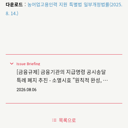
다운로드
:
농어업고용인력 지원 특별법 일부개정법률(2025.
8. 14.)
Issue Briefing
[금융규제] 금융기관의 지급명령 공시송달
특례 폐지 추진 - 소멸시효 "원칙적 완성, 예
외적 연장"
2026.08.06
목록으로