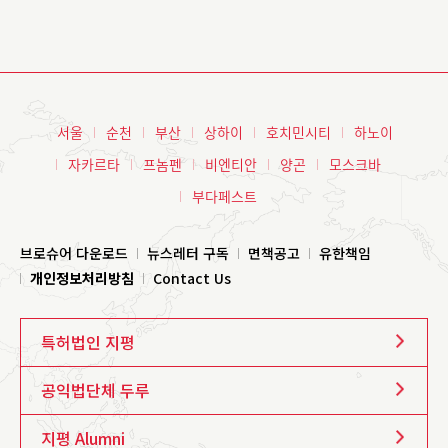
서울
순천
부산
상하이
호치민시티
하노이
자카르타
프놈펜
비엔티안
양곤
모스크바
부다페스트
브로슈어 다운로드
뉴스레터 구독
면책공고
유한책임
개인정보처리방침
Contact Us
특허법인 지평
공익법단체 두루
지평 Alumni