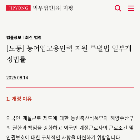
본
문
바
법률정보
최신 법령
|
로
[노동] 농어업고용인력 지원 특별법 일부개
가
정법률
기
2025.08.14
1. 개정 이유
외국인 계절근로 제도에 대한 농림축산식품부와 해양수산부
의 권한과 책임을 강화하고 외국인 계절근로자의 근로조건 및
인권보호에 대한 구체적인 사항을 마련하기 위함입니다.