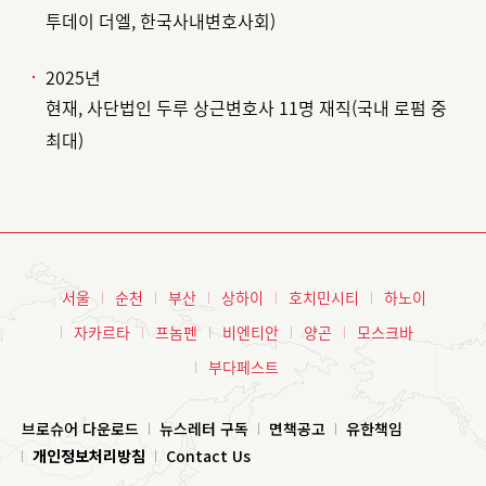
투데이 더엘, 한국사내변호사회)
2025년
현재, 사단법인 두루 상근변호사 11명 재직(국내 로펌 중
최대)
서울
순천
부산
상하이
호치민시티
하노이
자카르타
프놈펜
비엔티안
양곤
모스크바
부다페스트
브로슈어 다운로드
뉴스레터 구독
면책공고
유한책임
개인정보처리방침
Contact Us