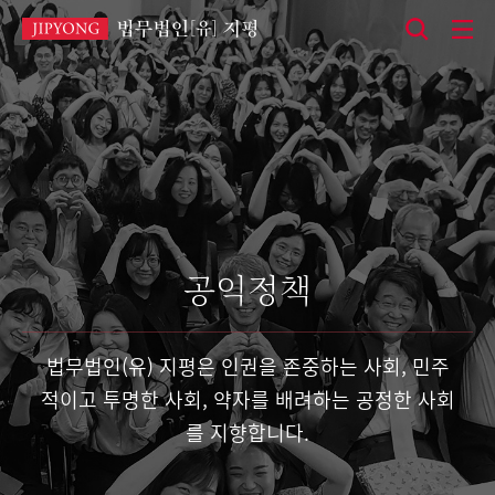
본
문
바
로
가
기
공익정책
법무법인(유) 지평은 인권을 존중하는 사회, 민주
적이고 투명한 사회,
약자를 배려하는 공정한 사회
를 지향합니다.