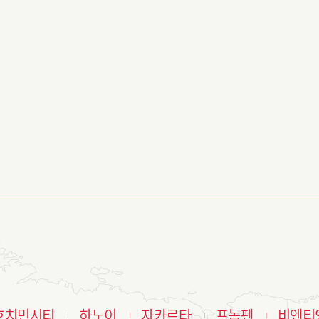
호치민시티
하노이
자카르타
프놈펜
비엔티