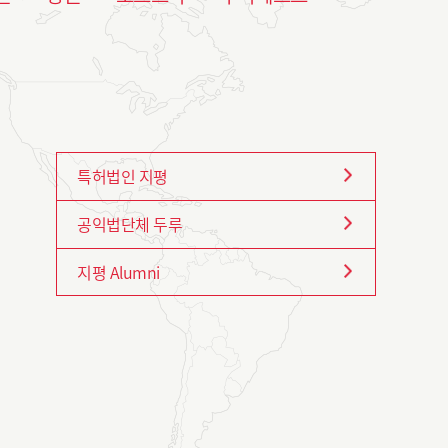
특허법인 지평
공익법단체 두루
지평 Alumni