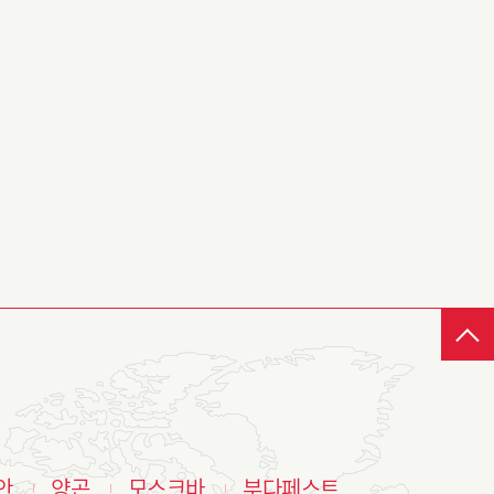
안
양곤
모스크바
부다페스트