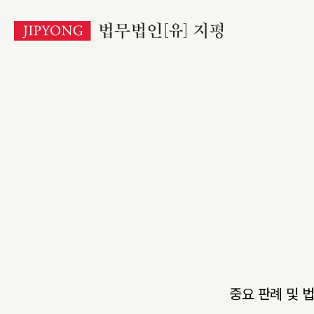
본
문
바
로
가
기
중요 판례 및 