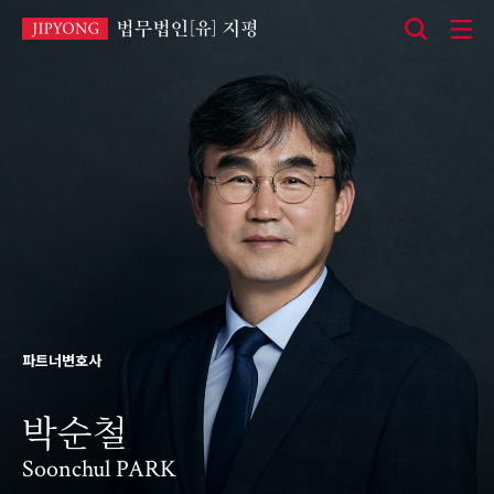
본
문
바
로
가
기
파트너변호사
박순철
Soonchul PARK