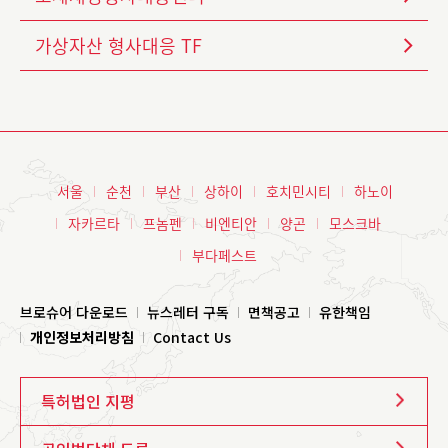
가상자산 형사대응 TF
서울
순천
부산
상하이
호치민시티
하노이
자카르타
프놈펜
비엔티안
양곤
모스크바
부다페스트
브로슈어 다운로드
뉴스레터 구독
면책공고
유한책임
개인정보처리방침
Contact Us
특허법인 지평