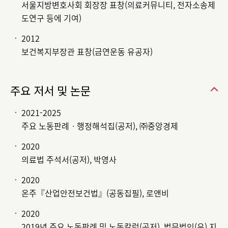
서울지방변호사회 회장장 표창(의료커뮤니티, 전자소송제
도연구 등에 기여)
2012
보건복지부장관 표창(금연운동 유공자)
주요 저서 및 논문
2021-2025
주요 노동판례ㆍ행정해석집(공저), ㈜중앙경제
2020
의료법 주석서(공저), 박영사
2020
온주『산업안전보건법』(공동집필), 로앤비
2020
2019년 주요 노동판례 및 노동칼럼(공저), 법무법인(유) 지