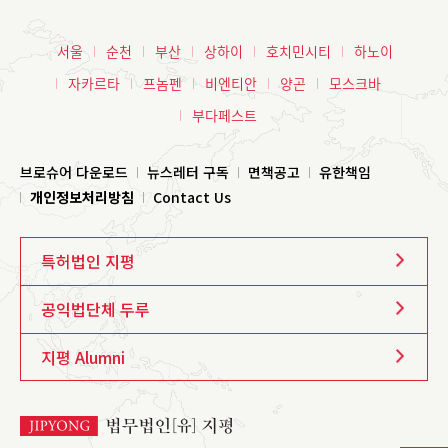
서울
순천
부산
상하이
호치민시티
하노이
자카르타
프놈펜
비엔티안
양곤
모스크바
부다페스트
브로슈어 다운로드
뉴스레터 구독
면책공고
유한책임
개인정보처리방침
Contact Us
특허법인 지평
공익법단체 두루
지평 Alumni