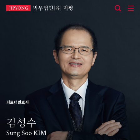
본
문
바
로
가
기
파트너변호사
김성수
Sung Soo KIM