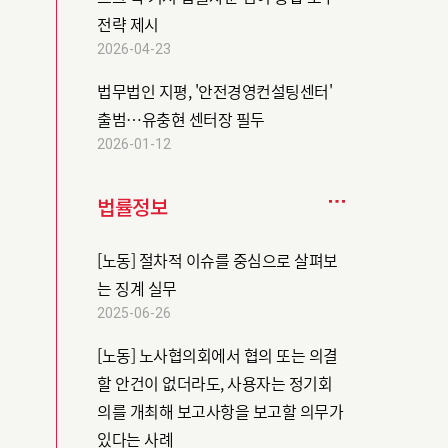
전략 제시
2026-04-23
법무법인 지평, '안전경영컨설팅센터'
출범…유충현 센터장 필두
2026-01-12
법률정보
[노동] 절차적 이슈를 중심으로 살펴보
는 징계 실무
2025-06-26
[노동] 노사협의회에서 협의 또는 의결
할 안건이 없더라도, 사용자는 정기회
의를 개최해 보고사항을 보고할 의무가
있다는 사례