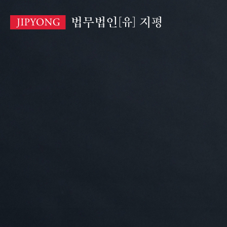
본
문
바
로
가
기