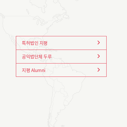
특허법인 지평
공익법단체 두루
지평 Alumni