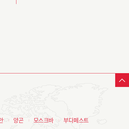
안
양곤
모스크바
부다페스트