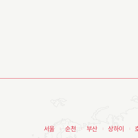
서울
순천
부산
상하이