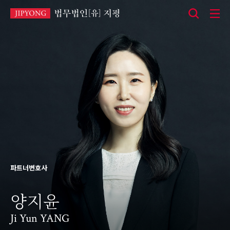
본
문
바
로
가
기
파트너변호사
양지윤
Ji Yun YANG