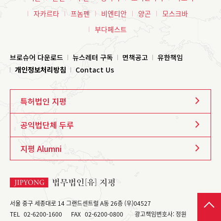
자카르타
프놈펜
비엔티안
양곤
모스크바
부다페스트
브로슈어 다운로드
뉴스레터 구독
면책공고
유한책임
개인정보처리방침
Contact Us
특허법인 지평
공익법단체 두루
지평 Alumni
서울 중구 세종대로 14 그랜드센트럴 A동 26층 (우)04527
TEL
02-6200-1600
FAX
02-6200-0800
광고책임변호사: 정원