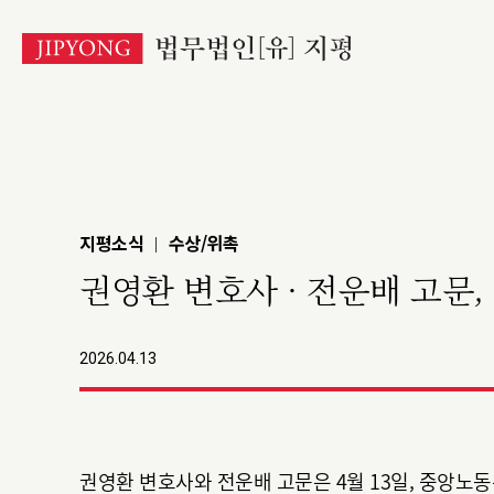
본
문
바
로
가
기
지평소식
수상/위촉
|
권영환 변호사 · 전운배 고문
2026.04.13
권영환 변호사와 전운배 고문은 4월 13일, 중앙