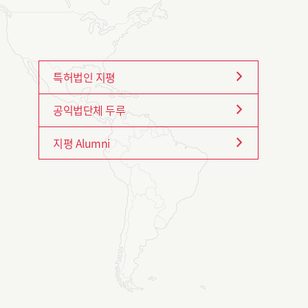
특허법인 지평
공익법단체 두루
지평 Alumni