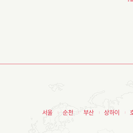
서울
순천
부산
상하이