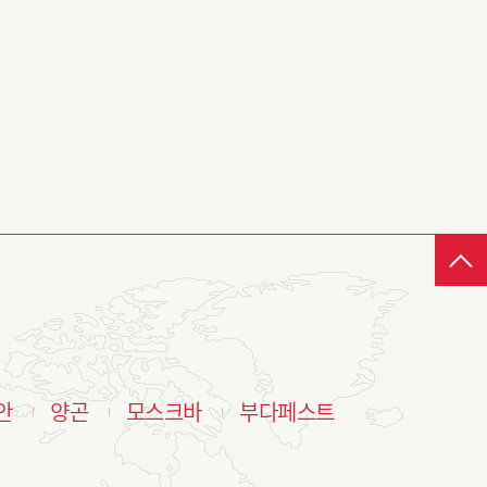
안
양곤
모스크바
부다페스트