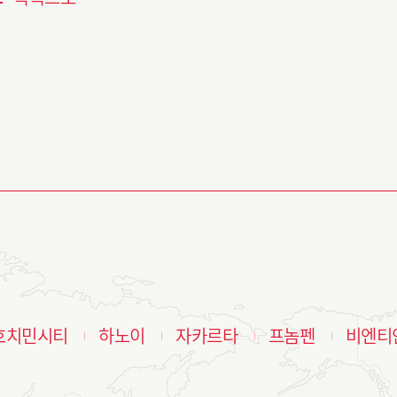
호치민시티
하노이
자카르타
프놈펜
비엔티