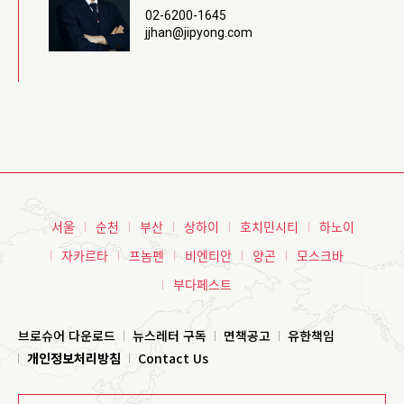
02-6200-1645
jjhan@jipyong.com
서울
순천
부산
상하이
호치민시티
하노이
자카르타
프놈펜
비엔티안
양곤
모스크바
부다페스트
브로슈어 다운로드
뉴스레터 구독
면책공고
유한책임
개인정보처리방침
Contact Us