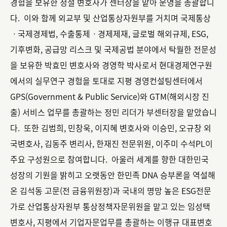
경험을 보유한 정철 변호사가 센터장을 맡아 운영을 총괄합니
다. 이와 함께 외교부 및 산업통상자원부를 거치며 국제통상
ㆍ국제경제법, 수출통제ㆍ경제제재, 글로벌 해외규제, ESG,
기후변화, 공급망 리스크 및 국제공법 분야에서 탁월한 전문성
을 보유한 박효민 변호사와 경영학 박사로서 현대경제연구원
에서의 실무연구 경험을 토대로 지평 경영컨설팅센터에서
GPS(Government & Public Service)와 GTM(해외시장 진
출) 서비스 업무를 총괄하는 정민 리더가 부센터장을 맡았습니
다. 또한 김범희, 민창욱, 이지혜 변호사와 이승민, 오규창 외
국변호사, 김동주 변리사, 한재진 전문위원, 이주미 수석PL이
주요 구성원으로 참여합니다. 아울러 세계를 향한 대한민국
성장의 기원을 밝히고 오랫동안 한민족 DNA 승부론을 역설해
온 김석동 고문(전 금융위원장)과 국내의 명망 높은 ESG전문
가로 산업통상자원부 통상정책자문위원을 맡고 있는 임성택
변호사, 지평에서 기업자문업무를 총괄하는 이행규 대표변호