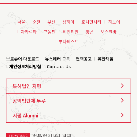
서울
순천
부산
상하이
호치민시티
하노이
자카르타
프놈펜
비엔티안
양곤
모스크바
부다페스트
브로슈어 다운로드
뉴스레터 구독
면책공고
유한책임
개인정보처리방침
Contact Us
특허법인 지평
공익법단체 두루
지평 Alumni