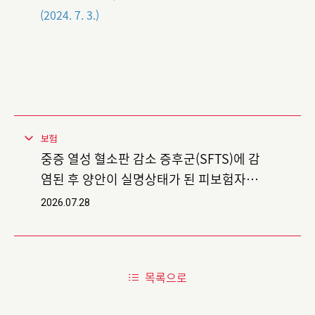
(2024. 7. 3.)
보험
중증 열성 혈소판 감소 증후군(SFTS)에 감
염된 후 양안이 실명상태가 된 피보험자가
후유장해로 인한 상해보험금을 청구한 소송
2026.07.28
항소심에서 보험사를 대리하여 승소한 사례
목록으로