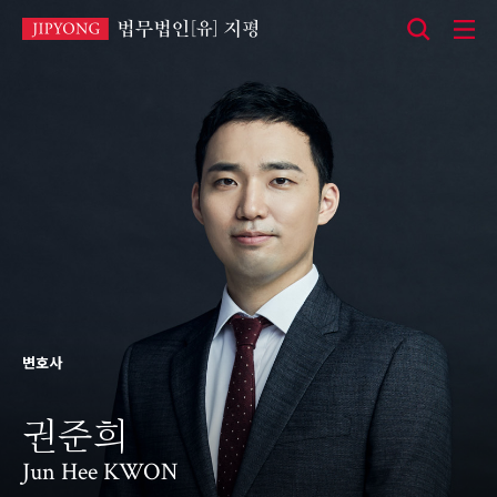
본
문
바
로
가
기
변호사
권준희
Jun Hee KWON