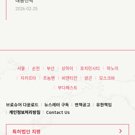
대응전략
2026-02-25
서울
순천
부산
상하이
호치민시티
하노이
자카르타
프놈펜
비엔티안
양곤
모스크바
부다페스트
브로슈어 다운로드
뉴스레터 구독
면책공고
유한책임
개인정보처리방침
Contact Us
특허법인 지평