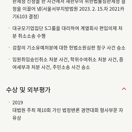
판제청 신청을 한 사건에서 재판부의 위헌법률심판제청 결
정을 이끌어 냄(서울서부지방법원 2023. 2. 15.자 2021카
기6103 결정)
대규모기업집단 S그룹을 대리하여 계열회사 편입의제 처
분 취소소송 수행
검찰의 기소유예처분에 대한 헌법소원심판 청구 사건 승소
임원취임승인취소 처분 사건, 학위수여취소 처분 사건, 증
여세부과 처분 사건, 주민소송 사건 승소
수상 및 외부평가
2019
대법원 주최 제10회 가인 법정변론 경연대회 형사부문 자
유상