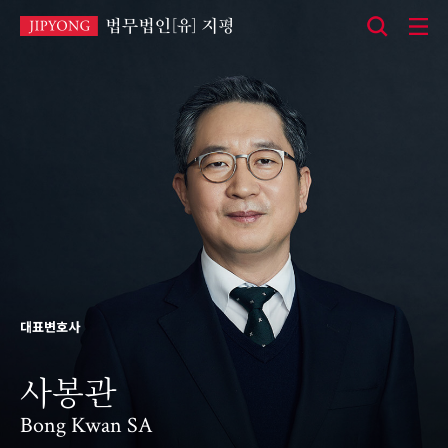
본
문
바
로
가
기
대표변호사
사봉관
Bong Kwan SA