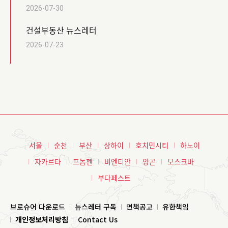
2026-07-30
건설부동산 뉴스레터
2026-07-23
서울
순천
부산
상하이
호치민시티
하노이
자카르타
프놈펜
비엔티안
양곤
모스크바
부다페스트
브로슈어 다운로드
뉴스레터 구독
면책공고
유한책임
개인정보처리방침
Contact Us