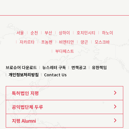
서울
순천
부산
상하이
호치민시티
하노이
자카르타
프놈펜
비엔티안
양곤
모스크바
부다페스트
브로슈어 다운로드
뉴스레터 구독
면책공고
유한책임
개인정보처리방침
Contact Us
특허법인 지평
공익법단체 두루
지평 Alumni