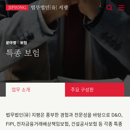
본
문
바
로
분야별
보험
|
가
특종 보험
기
업무 소개
주요 구성원
법무법인(유) 지평은 풍부한 경험과 전문성을 바탕으로 D&O,
FIPI, 전자금융거래배상책임보험, 건설공사보험 등 각종 특종