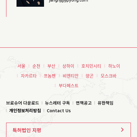
janghj@jipyong.com
서울
순천
부산
상하이
호치민시티
하노이
자카르타
프놈펜
비엔티안
양곤
모스크바
부다페스트
브로슈어 다운로드
뉴스레터 구독
면책공고
유한책임
개인정보처리방침
Contact Us
특허법인 지평