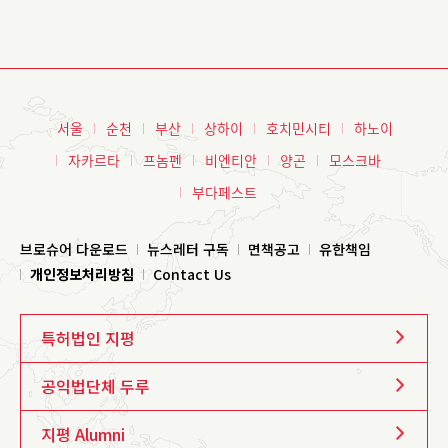
서울
순천
부산
상하이
호치민시티
하노이
자카르타
프놈펜
비엔티안
양곤
모스크바
부다페스트
브로슈어 다운로드
뉴스레터 구독
면책공고
유한책임
개인정보처리방침
Contact Us
특허법인 지평
공익법단체 두루
지평 Alumni