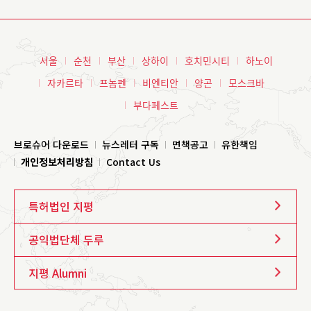
서울
순천
부산
상하이
호치민시티
하노이
자카르타
프놈펜
비엔티안
양곤
모스크바
부다페스트
브로슈어 다운로드
뉴스레터 구독
면책공고
유한책임
개인정보처리방침
Contact Us
특허법인 지평
공익법단체 두루
지평 Alumni