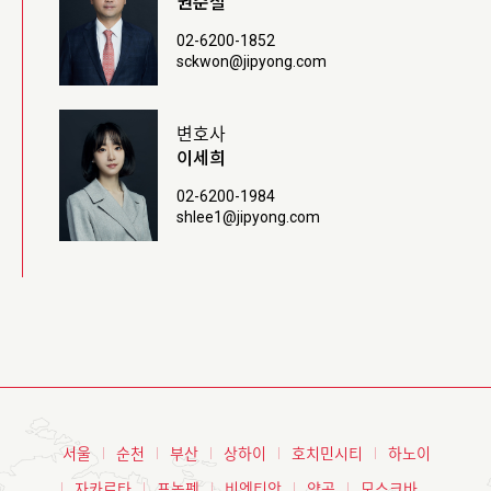
권순철
02-6200-1852
sckwon@jipyong.com
변호사
이세희
02-6200-1984
shlee1@jipyong.com
서울
순천
부산
상하이
호치민시티
하노이
자카르타
프놈펜
비엔티안
양곤
모스크바