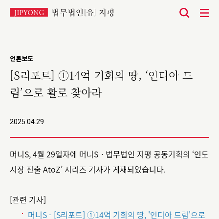
본
문
바
언론보도
로
[S리포트] ①14억 기회의 땅, ‘인디아 드
가
림’으로 활로 찾아라
기
2025.04.29
머니S, 4월 29일자에 머니Sㆍ법무법인 지평 공동기획의 ‘인도
시장 진출 AtoZ’ 시리즈 기사가 게재되었습니다.
[관련 기사]
머니S - [S리포트] ①14억 기회의 땅, '인디아 드림'으로