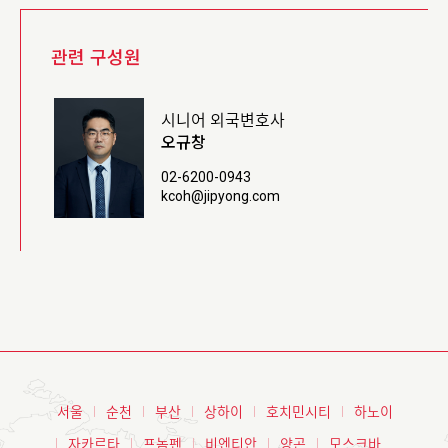
관련 구성원
시니어 외국변호사
오규창
02-6200-0943
kcoh@jipyong.com
서울
순천
부산
상하이
호치민시티
하노이
자카르타
프놈펜
비엔티안
양곤
모스크바