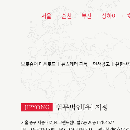
서울
순천
부산
상하이
브로슈어 다운로드
뉴스레터 구독
면책공고
유한책
서울 중구 세종대로 14 그랜드센트럴 A동 26층 (우)04527
TEL
02-6200-1600
FAX
02-6200-0800
광고책임변호사: 정