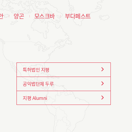
안
양곤
모스크바
부다페스트
특허법인 지평
공익법단체 두루
지평 Alumni