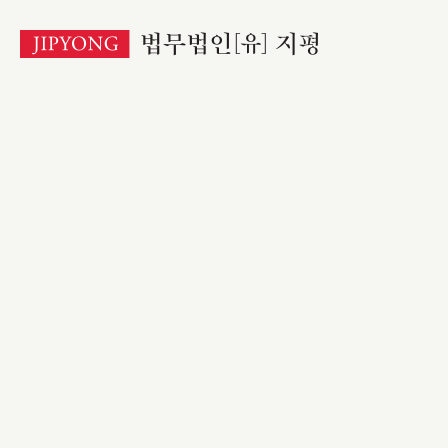
본
문
바
로
가
기