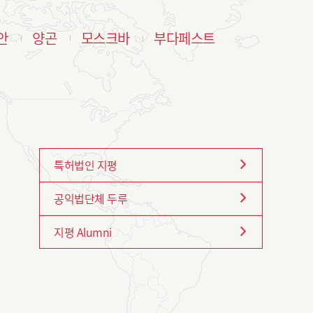
안
양곤
모스크바
부다페스트
특허법인 지평
공익법단체 두루
지평 Alumni