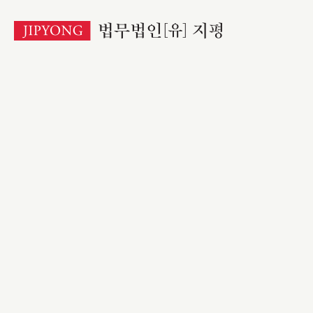
본
문
바
로
가
기