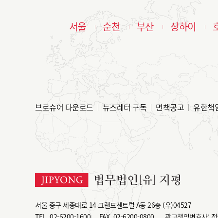
서울
순천
부산
상하이
브로슈어 다운로드
뉴스레터 구독
면책공고
유한책
서울 중구 세종대로 14 그랜드센트럴 A동 26층 (우)04527
TEL
02-6200-1600
FAX
02-6200-0800
광고책임변호사: 정