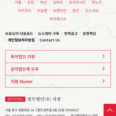
서울
순천
부산
상하이
호치민시티
하노이
자카르타
프놈펜
비엔티안
양곤
모스크바
부다페스트
브로슈어 다운로드
뉴스레터 구독
면책공고
유한책임
개인정보처리방침
Contact Us
특허법인 지평
공익법단체 두루
지평 Alumni
서울 중구 세종대로 14 그랜드센트럴 A동 26층 (우)04527
TEL
02-6200-1600
FAX
02-6200-0800
광고책임변호사: 정원