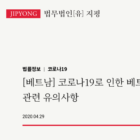
본
문
바
로
가
기
법률정보
코로나19
|
[베트남] 코로나19로 인한 
관련 유의사항
2020.04.29