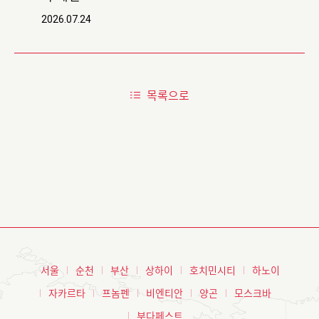
2026.07.24
목록으로
서울
순천
부산
상하이
호치민시티
하노이
자카르타
프놈펜
비엔티안
양곤
모스크바
부다페스트