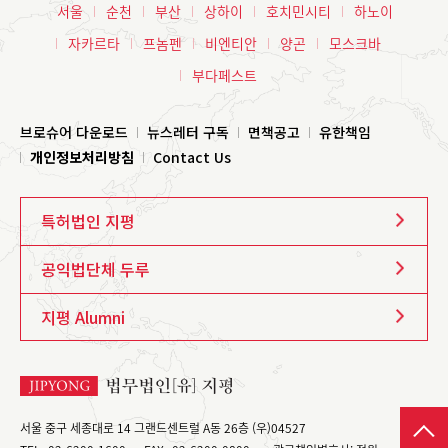
서울
순천
부산
상하이
호치민시티
하노이
자카르타
프놈펜
비엔티안
양곤
모스크바
부다페스트
브로슈어 다운로드
뉴스레터 구독
면책공고
유한책임
개인정보처리방침
Contact Us
특허법인 지평
공익법단체 두루
지평 Alumni
서울 중구 세종대로 14 그랜드센트럴 A동 26층 (우)04527