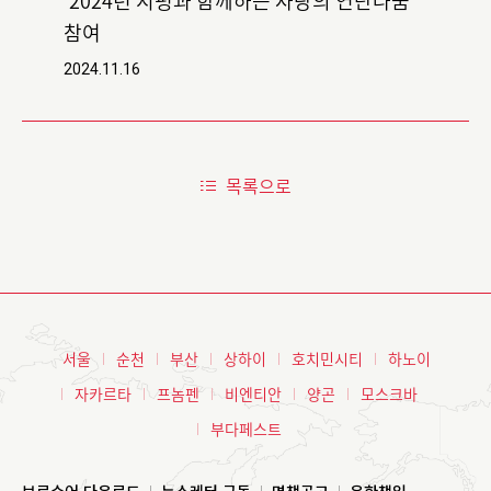
‘2024년 지평과 함께하는 사랑의 연탄나눔’
참여
2024.11.16
목록으로
서울
순천
부산
상하이
호치민시티
하노이
자카르타
프놈펜
비엔티안
양곤
모스크바
부다페스트