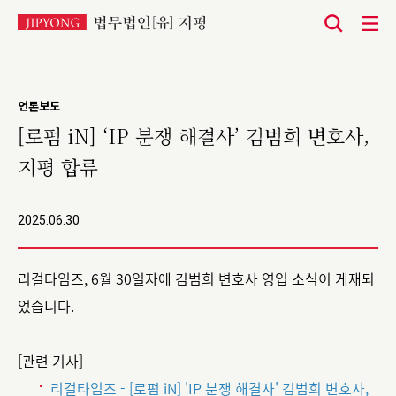
본
문
바
언론보도
로
[로펌 iN] ‘IP 분쟁 해결사’ 김범희 변호사,
가
지평 합류
기
2025.06.30
리걸타임즈, 6월 30일자에 김범희 변호사 영입 소식이 게재되
었습니다.
[관련 기사]
리걸타임즈 - [로펌 iN] 'IP 분쟁 해결사' 김범희 변호사,