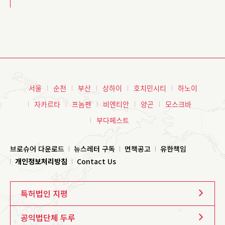
서울
순천
부산
상하이
호치민시티
하노이
자카르타
프놈펜
비엔티안
양곤
모스크바
부다페스트
브로슈어 다운로드
뉴스레터 구독
면책공고
유한책임
개인정보처리방침
Contact Us
특허법인 지평
공익법단체 두루