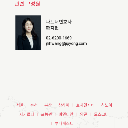
관련 구성원
파트너변호사
황지현
02-6200-1669
jhhwang@jipyong.com
서울
순천
부산
상하이
호치민시티
하노이
자카르타
프놈펜
비엔티안
양곤
모스크바
부다페스트