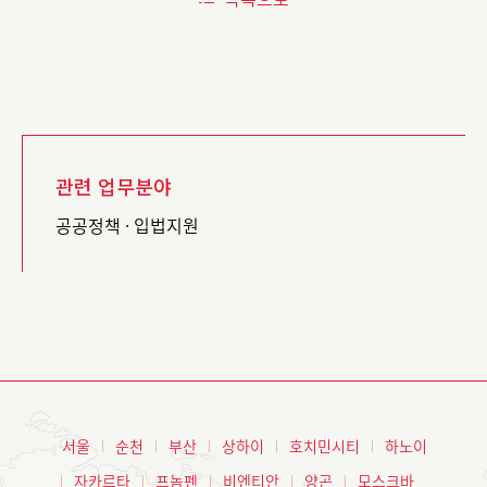
관련 업무분야
공공정책 · 입법지원
서울
순천
부산
상하이
호치민시티
하노이
자카르타
프놈펜
비엔티안
양곤
모스크바