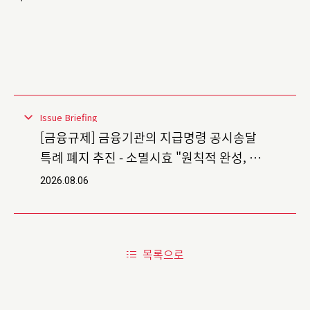
Issue Briefing
[금융규제] 금융기관의 지급명령 공시송달
특례 폐지 추진 - 소멸시효 "원칙적 완성, 예
외적 연장"
2026.08.06
목록으로