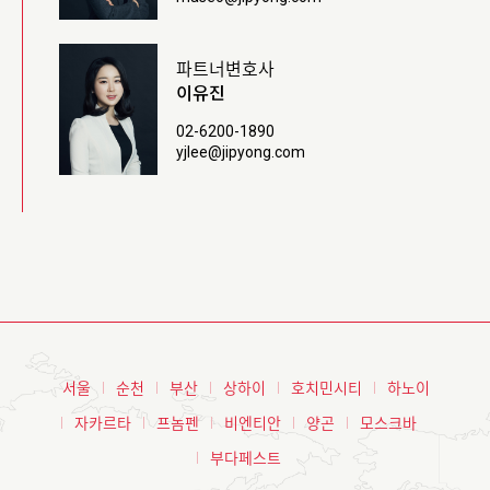
파트너변호사
이유진
02-6200-1890
yjlee@jipyong.com
서울
순천
부산
상하이
호치민시티
하노이
자카르타
프놈펜
비엔티안
양곤
모스크바
부다페스트