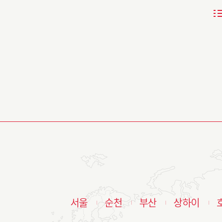
서울
순천
부산
상하이