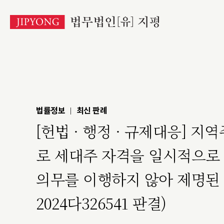
본
문
바
로
가
기
법률정보
최신 판례
|
[헌법 · 행정 · 규제대응]
로 세대주 자격을 일시적으로
의무를 이행하지 않아 제명된 사건
2024다326541 판결)