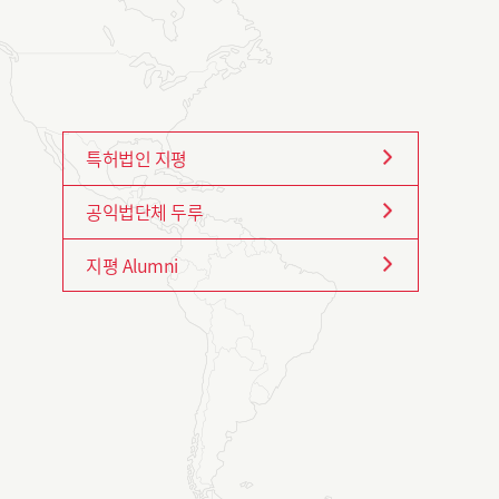
특허법인 지평
공익법단체 두루
지평 Alumni