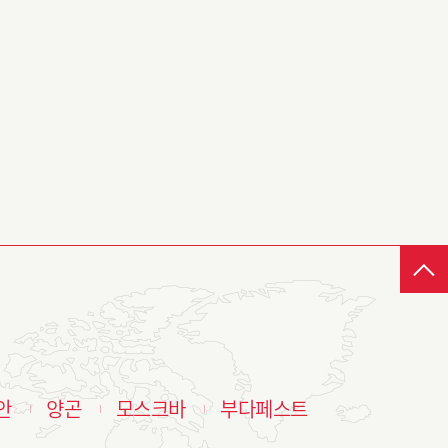
안
양곤
모스크바
부다페스트