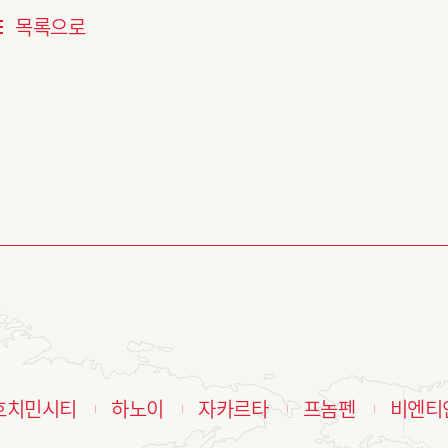
목록으로
호치민시티
하노이
자카르타
프놈펜
비엔티