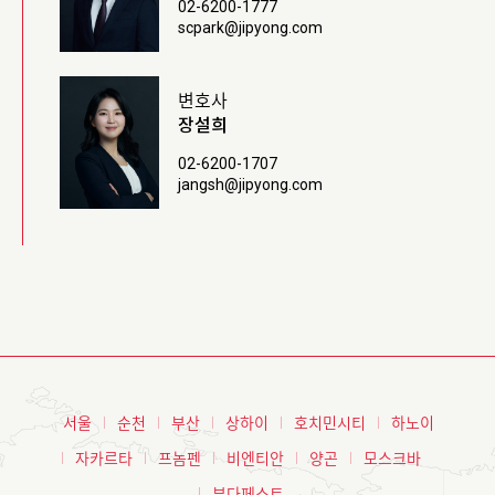
02-6200-1777
scpark@jipyong.com
변호사
장설희
02-6200-1707
jangsh@jipyong.com
서울
순천
부산
상하이
호치민시티
하노이
자카르타
프놈펜
비엔티안
양곤
모스크바
부다페스트