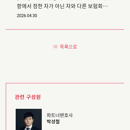
항에서 정한 자가 아닌 자와 다른 보험회사
등에 소속된 보험설계사에게 보험 모집 대
2026.04.30
가로 지급한 수수료 등은 법인세법 제19조
제1항의 손금에 삽입할 수 없다고 한 판결
목록으로
관련 구성원
파트너변호사
박성철