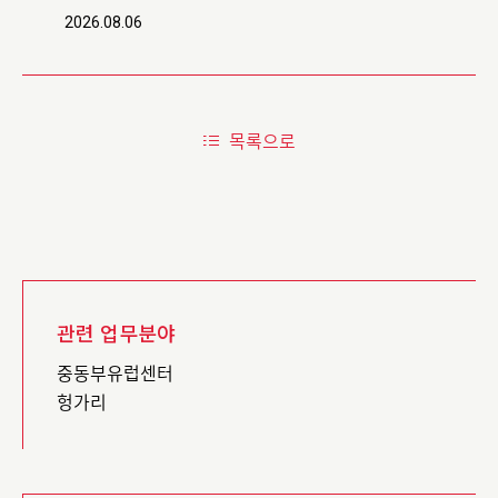
법예고
2026.08.06
목록으로
관련 업무분야
중동부유럽센터
헝가리