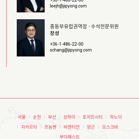
leejh@jipyong.com
중동부유럽권역장 · 수석전문위원
장성
+36-1-486-22-00
schang@jipyong.com
서울
순천
부산
상하이
호치민시티
하노이
자카르타
프놈펜
비엔티안
양곤
모스크바
부다페스트