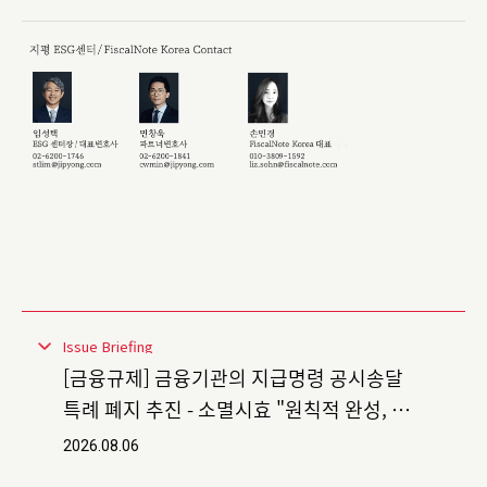
Issue Briefing
[금융규제] 금융기관의 지급명령 공시송달
특례 폐지 추진 - 소멸시효 "원칙적 완성, 예
외적 연장"
2026.08.06