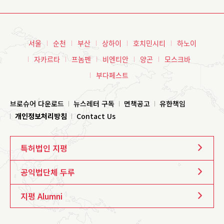
서울
순천
부산
상하이
호치민시티
하노이
자카르타
프놈펜
비엔티안
양곤
모스크바
부다페스트
브로슈어 다운로드
뉴스레터 구독
면책공고
유한책임
개인정보처리방침
Contact Us
특허법인 지평
공익법단체 두루
지평 Alumni