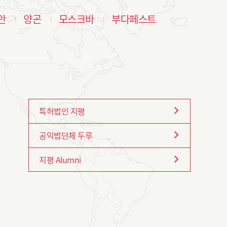
안
양곤
모스크바
부다페스트
특허법인 지평
공익법단체 두루
지평 Alumni