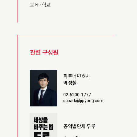
교육 · 학교
관련 구성원
파트너변호사
박성철
02-6200-1777
scpark@jipyong.com
공익법단체 두루