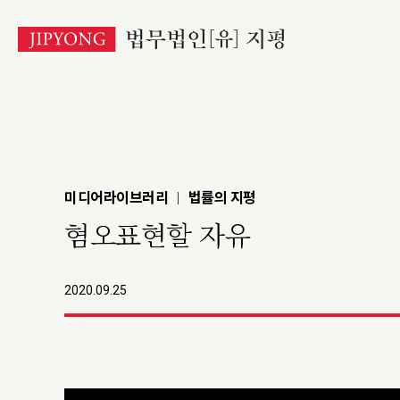
본
문
바
로
가
기
미디어라이브러리
법률의 지평
|
혐오표현할 자유
2020.09.25