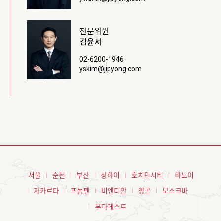
전문위원
김윤서
02-6200-1946
yskim@jipyong.com
서울
순천
부산
상하이
호치민시티
하노이
자카르타
프놈펜
비엔티안
양곤
모스크바
부다페스트