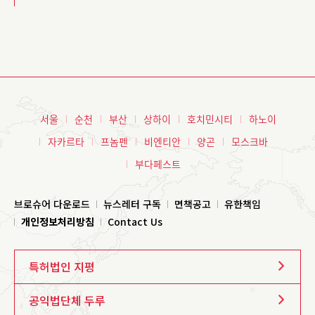
서울
순천
부산
상하이
호치민시티
하노이
자카르타
프놈펜
비엔티안
양곤
모스크바
부다페스트
브로슈어 다운로드
뉴스레터 구독
면책공고
유한책임
개인정보처리방침
Contact Us
특허법인 지평
공익법단체 두루