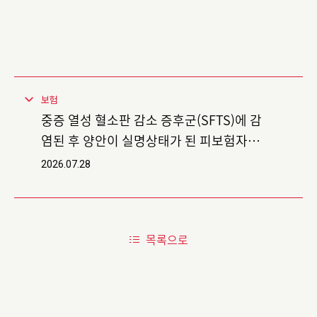
보험
중증 열성 혈소판 감소 증후군(SFTS)에 감
염된 후 양안이 실명상태가 된 피보험자가
후유장해로 인한 상해보험금을 청구한 소송
2026.07.28
항소심에서 보험사를 대리하여 승소한 사례
목록으로