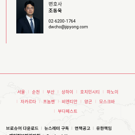
변호사
조동욱
02-6200-1764
dwcho@jipyong.com
서울
순천
부산
상하이
호치민시티
하노이
자카르타
프놈펜
비엔티안
양곤
모스크바
부다페스트
브로슈어 다운로드
뉴스레터 구독
면책공고
유한책임