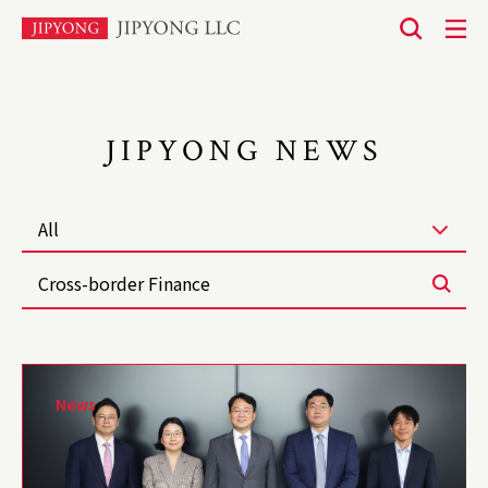
본
문
바
로
JIPYONG NEWS
가
기
All
News